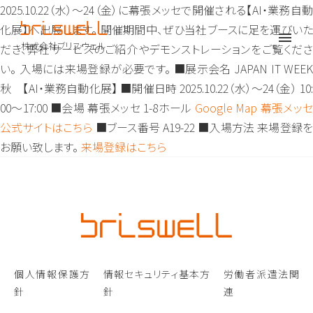
2025.10.22（水）〜24（金）に幕張メッセで開催される【AI・業務自動
化展】へ出展します。 開催期間中、ぜひ当社ブースに足を運びいた
株式会社ブリスウェル
だき、弊社サービスのご紹介やデモンストレーションをご覧くださ
い。 入場には来場登録が必要です。 ■展示会名 JAPAN IT WEEK
秋 【AI・業務自動化展】 ■開催日時 2025.10.22（水）〜24（金） 10:
00～17:00 ■会場 幕張メッセ 1-8ホール
Google Map
幕張メッ
公式サイトはこちら
■ブース番号 A19-22 ■入場方法 来場登録
お願い致します。
来場登録はこちら
個人情報保護方
情報セキュリティ基本方
労働者派遣法関
針
針
連